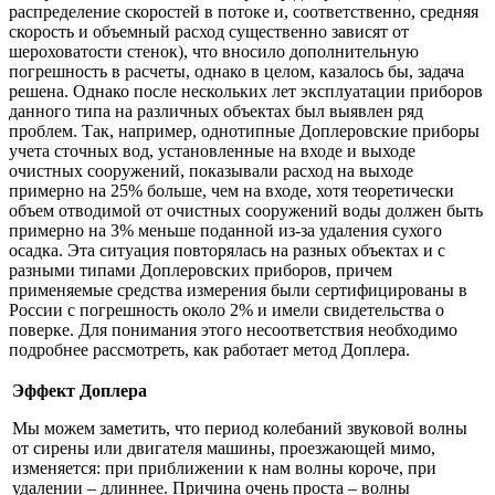
распределение скоростей в потоке и, соответственно, средняя
скорость и объемный расход существенно зависят от
шероховатости стенок), что вносило дополнительную
погрешность в расчеты, однако в целом, казалось бы, задача
решена. Однако после нескольких лет эксплуатации приборов
данного типа на различных объектах был выявлен ряд
проблем. Так, например, однотипные Доплеровские приборы
учета сточных вод, установленные на входе и выходе
очистных сооружений, показывали расход на выходе
примерно на 25% больше, чем на входе, хотя теоретически
объем отводимой от очистных сооружений воды должен быть
примерно на 3% меньше поданной из-за удаления сухого
осадка. Эта ситуация повторялась на разных объектах и с
разными типами Доплеровских приборов, причем
применяемые средства измерения были сертифицированы в
России с погрешность около 2% и имели свидетельства о
поверке. Для понимания этого несоответствия необходимо
подробнее рассмотреть, как работает метод Доплера.
Эффект Доплера
Мы можем заметить, что период колебаний звуковой волны
от сирены или двигателя машины, проезжающей мимо,
изменяется: при приближении к нам волны короче, при
удалении – длиннее. Причина очень проста – волны