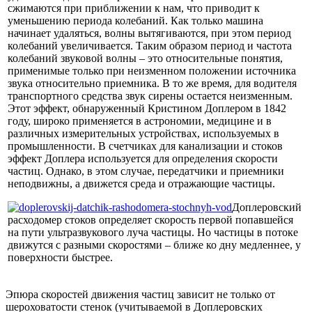
сжимаются при приближении к нам, что приводит к
уменьшению периода колебаний. Как только машина
начинает удаляться, волны вытягиваются, при этом период
колебаний увеличивается. Таким образом период и частота
колебаний звуковой волны – это относительные понятия,
применимые только при неизменном положении источника
звука относительно приемника. В то же время, для водителя
транспортного средства звук сирены остается неизменным.
Этот эффект, обнаруженный Кристином Доплером в 1842
году, широко применяется в астрономии, медицине и в
различных измерительных устройствах, используемых в
промышленности. В счетчиках для канализации и стоков
эффект Доплера используется для определения скорости
частиц. Однако, в этом случае, передатчики и приемники
неподвижны, а движется среда и отражающие частицы.
Доплеровский
расходомер стоков определяет скорость первой попавшейся
на пути ультразвукового луча частицы. Но частицы в потоке
движутся с разными скоростями – ближе ко дну медленнее, у
поверхности быстрее.
Эпюра скоростей движения частиц зависит не только от
шероховатости стенок (учитываемой в Доплеровских