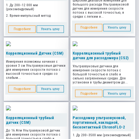
Широкий диапазон измерений для
большого расхода Ультразвуковой
1. Ду 200–12 000 мм
датчик для измерения скорости
(рекомендуемый)
потока с высокой точностью, в
2. Время-импульсный метод
средах с легким и...
Подробнее
Узнать цену
Подробнее
Узнать цену
Корреляционный Датчик (CSM)
Корреляционный трубный
датчик для расходомера (CS2)
Измерения возможны начиная с
уровня 3 см Ультразвуковые датчики
Ультразвуковые датчики для
для измерения скорости потока с
измерения скорости потока с
высокой точностью в средах со
большой точностью в слабо и
слабым...
сильно загрязненных средах. Для
установки в трубы диаметром до...
Подробнее
Узнать цену
Подробнее
Узнать цену
Корреляционный трубный
Расходомер ультразвуковой,
датчик (CSM)
портативный, накладной,
бесконтактный ChronoFLO-2
До 16 Атм Ультразвуковой датчик
для измерения скорости потока с
1. Ду 200–3500 мм (рекомендуемый)
большой точностью в слабо и