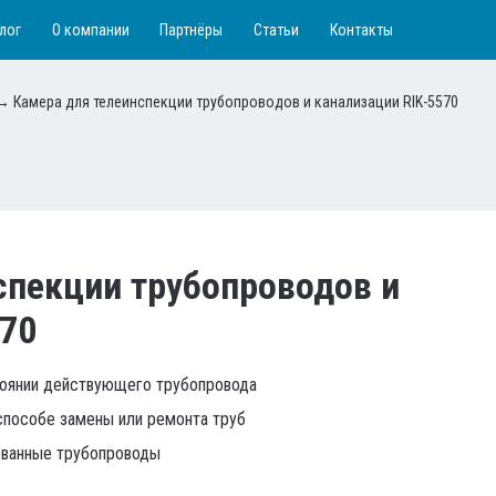
лог
О компании
Партнёры
Статьи
Контакты
→
Камера для телеинспекции трубопроводов и канализации RIK-5570
спекции трубопроводов и
570
оянии действующего трубопровода
способе замены или ремонта труб
ованные трубопроводы