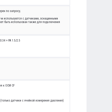
рен по запросу;
0 м используются с датчиками, оснащенными
жет быть использован также для подключения
.34 + PA 1.5/2.5
ия к OCM CF
(только датчики с ячейкой измерения давления)