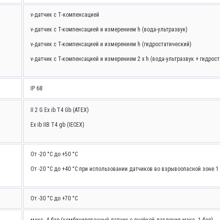
v-датчик с Т-компенсацией
v-датчик с T-компенсацией и измерением h (вода-ультразвук)
v-датчик с T-компенсацией и измерением h (гидростатический)
v-датчик с T-компенсацией и измерением 2 x h (вода-ультразвук + гидрос
IP 68
II 2 G Ex ib T4 Gb (ATEX)
Ex ib IIB T4 gb (IECEX)
От -20 °C до +50 °C
От -20 °C до +40 °C при использовании датчиков во взрывоопасной зоне 1
От -30 °C до +70 °C