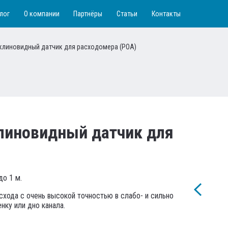
лог
О компании
Партнёры
Статьи
Контакты
клиновидный датчик для расходомера (РОА)
линовидный датчик для
до 1 м.
схода с очень высокой точностью в слабо- и сильно
нку или дно канала.