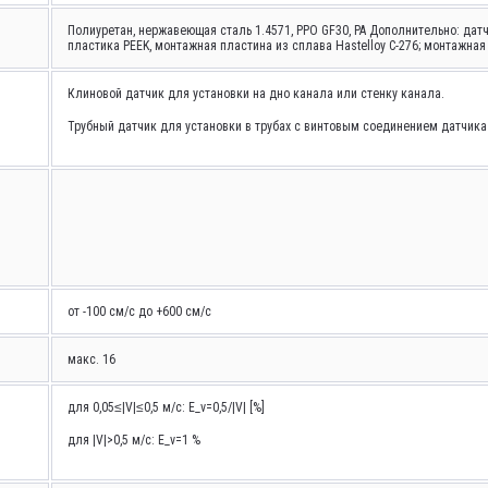
Полиуретан, нержавеющая сталь 1.4571, PPO GF30, PA Дополнительно: дат
пластика PEEK, монтажная пластина из сплава Hastelloy C-276; монтажная
Клиновой датчик для установки на дно канала или стенку канала.
Трубный датчик для установки в трубах с винтовым соединением датчи
от -100 см/с до +600 см/с
макс. 16
для 0,05≤|V|≤0,5 м/с: E_v=0,5/|V| [%]
для |V|>0,5 м/с: E_v=1 %