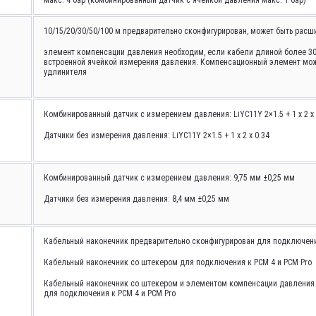
макс. 4 бар (комбинированный датчик с ячейкой давления макс. 1 бар)
10/15/20/30/50/100 м предварительно сконфигурирован, может быть расши
элемент компенсации давления необходим, если кабели длиной более 3
встроенной ячейкой измерения давления. Компенсационный элемент мо
удлинителя
Комбинированный датчик с измерением давления: LiYC11Y 2×1.5 + 1 x 2 x 0
Датчики без измерения давления: LiYC11Y 2×1.5 + 1 x 2 x 0.34
Комбинированный датчик с измерением давления: 9,75 мм ±0,25 мм
Датчики без измерения давления: 8,4 мм ±0,25 мм
Кабельный наконечник предварительно сконфигурирован для подключен
Кабельный наконечник со штекером для подключения к PCM 4 и PCM Pro
Кабельный наконечник со штекером и элементом компенсации давления 
для подключения к PCM 4 и PCM Pro