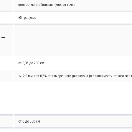
полностью стабильная нулевая точка
±5 градусов
 –
от 0,05 до 200 см
+/- 2,0 мм или 0,2% от измеренного диапазона (в зависимости от того, что
от 0 до 500 см