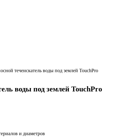
осной течеискатель воды под землей TouchPro
ель воды под землей TouchPro
териалов и диаметров