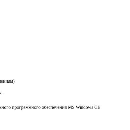
чениям)
да
льного программного обеспечения MS Windows CE