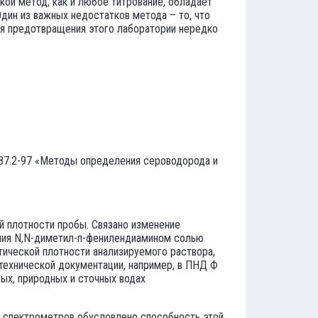
ой метод, как и любое титрование, обладает
дин из важных недостатков метода – то, что
ля предотвращения этого лаборатории нередко
387.2-97 «Методы определения сероводорода и
й плотности пробы. Связано изменение
ения N,N-диметил-п-фенилендиамином солью
птической плотности анализируемого раствора,
технической документации, например, в ПНД Ф
ых, природных и сточных водах
 спектрометров обусловлено способность этой