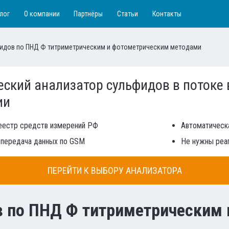
лог
О компании
Партнёры
Статьи
Контакты
идов по ПНД Ф титриметрическим и фотометрическим методами
ский анализатор сульфидов в потоке 
ии
реестр средств измерений РФ
Автоматическа
 передача данных по GSM
Не нужны реа
ПЕРЕЙТИ К ВЫБОРУ АНАЛИЗАТОРА
в по ПНД Ф титриметрическим