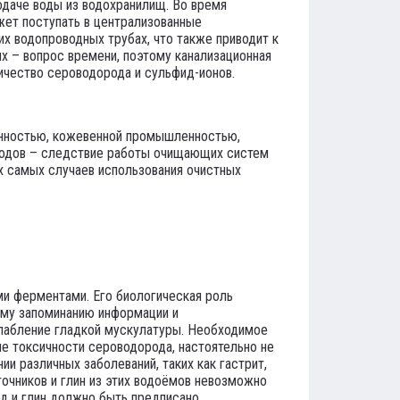
одаче воды из водохранилищ. Во время
жет поступать в централизованные
их водопроводных трубах, что также приводит к
х – вопрос времени, поэтому канализационная
ичество сероводорода и сульфид-ионов.
енностью, кожевенной промышленностью,
водов – следствие работы очищающих систем
ех самых случаев использования очистных
и ферментами. Его биологическая роль
ому запоминанию информации и
слабление гладкой мускулатуры. Необходимое
е токсичности сероводорода, настоятельно не
и различных заболеваний, таких как гастрит,
очников и глин из этих водоёмов невозможно
од и глин должно быть предписано