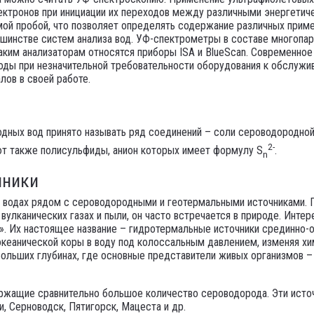
ктронов при инициации их переходов между различными энергетичес
ой пробой, что позволяет определять содержание различных прим
ьшинстве систем анализа вод. УФ-спектрометры в составе многопар
аким анализаторам относятся приборы ISA и BlueScan. Современное
воды при незначительной требовательности оборудования к обслужи
лов в своей работе.
одных вод принято называть ряд соединений – соли сероводородно
2-
ют также полисульфиды, анион которых имеет формулу S
.
n
чники
 водах рядом с сероводородными и геотермальными источниками. П
 вулканических газах и пыли, он часто встречается в природе. Инт
. Их настоящее название – гидротермальные источники срединно-о
еанической коры в воду под колоссальным давлением, изменяя хим
больших глубинах, где основные представители живых организмов 
ержащие сравнительно большое количество сероводорода. Эти исто
, Серноводск, Пятигорск, Мацеста и др.