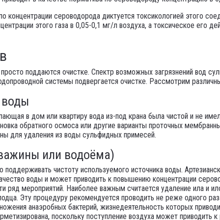
по концентрации сероводорода диктуется токсикологией этого сое
ентрации этого газа в 0,05-0,1 мг/л воздуха, а токсическое его де
ов
 просто поддаются очистке. Спектр возможных загрязнений вод су
водопроводной системы подвергается очистке. Рассмотрим различны
 воды
ающая в дом или квартиру вода из-под крана была чистой и не имел
ановка обратного осмоса или другие варианты проточных мембранн
чны для удаления из воды сульфидных примесей.
кважины или водоёма)
о поддерживать чистоту используемого источника воды. Артезианск
качество воды и может приводить к повышению концентрации серово
ти ряд мероприятий. Наиболее важным считается удаление ила и ил
лодца. Эту процедуру рекомендуется проводить не реже одного раза
множения анаэробных бактерий, жизнедеятельность которых приводи
метизирована, поскольку поступление воздуха может приводить к 