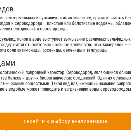
идов
мо геотермальных и вулканических активностей, принято считать б
идов и сероводорода – илистые или болотистые водоёмы, обладаю
ических соединений и сероводорода.
льфид-ионов в воде выступает вымывание различных сульфидных руд
ре содержится относительно большое количество этих минералов – о
эти соли антимониды, арсениды, селениды и теллуриды.
дами
иологический, природный характер. Сероводород, являющийся основ
ва белков и других биоорганических соединений. Один из основных
рганическими веществами. Такой вид ила, имеющий название сапропе
ичие в водоёме может приводить к загрязнению воды сероводородом,
перейти к выбору анализаторов