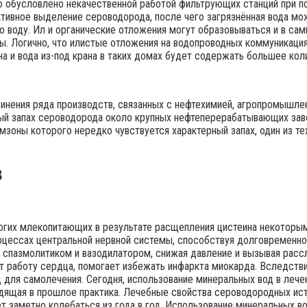
ю обусловлено некачественной работой фильтрующих станций при п
ктивное выделение сероводорода, после чего загрязнённая вода мо
ю воду. Ил и органические отложения могут образовываться и в сам
. Логично, что илистые отложения на водопроводных коммуникация
а и вода из-под крана в таких домах будет содержать большее кол
инения ряда производств, связанных с нефтехимией, агропромышл
ный запах сероводорода около крупных нефтеперерабатывающих за
омзоны которого нередко чувствуется характерный запах, один из т
в
огих млекопитающих в результате расщепления цистеина некоторым
процессах центральной нервной системы, способствуя долговременн
т спазмолитиком и вазодилатором, снижая давление и вызывая рас
т работу сердца, помогает избежать инфаркта миокарда. Вследстви
для самолечения. Сегодня, использование минеральных вод в лечени
одящая в прошлое практика. Лечебные свойства сероводородных ист
ет заметно колебаться из года в год. Использование минеральных в