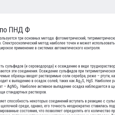
 по ПНД Ф
ользуется три основных метода: фотометрический, титриметрически
. Спектроскопический метод наиболее точен и может использовать
широкое применение в системах автоматического контроля.
ть сульфидов (и сероводорода) к осаждению в виде труднораство
аются эти соединения. Осаждение сульфидов при титриметрическом
уемые образцы вводят растворимые соли серебра, реже – ртути, к
одит к выпадению в осадок солей, таких как Ag
S, HgS. Наиболее 
2
ат – AgNO
. Наиболее активное выпадение осадка наблюдается в 
3
щи стандартных растворов.
яет способность некоторых соединений вступать в реакцию с сул
щелочной среде, однако, его точность неоднократно ставилась по
изированные состояния, что позволяет определять его количество 