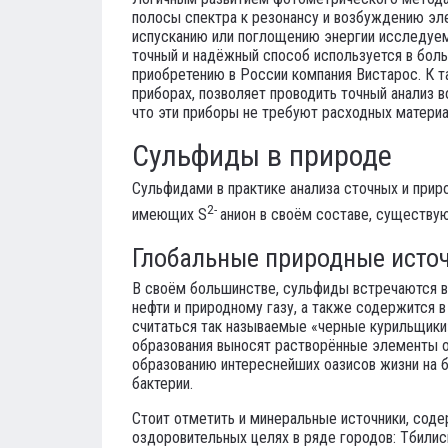
полосы спектра к резонансу и возбуждению эле
испусканию или поглощению энергии исследуем
точный и надёжный способ используется в бол
приобретению в России компания Вистарос. К т
приборах, позволяет проводить точный анализ 
что эти приборы не требуют расходных материа
Сульфиды в природе
Сульфидами в практике анализа сточных и прир
2-
имеющих S
анион в своём составе, существу
Глобальные природные исто
В своём большинстве, сульфиды встречаются в
нефти и природному газу, а также содержится в
считаться так называемые «черные курильщики»
образования выносят растворённые элементы ок
образованию интереснейших оазисов жизни на 
бактерии.
Стоит отметить и минеральные источники, сод
оздоровительных целях в ряде городов: Тбилиси