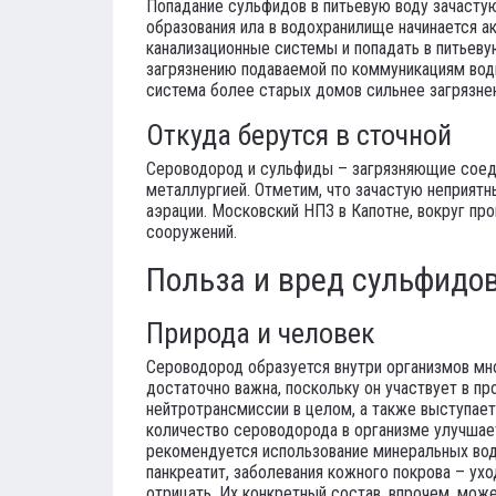
Попадание сульфидов в питьевую воду зачасту
образования ила в водохранилище начинается а
канализационные системы и попадать в питьеву
загрязнению подаваемой по коммуникациям воды
система более старых домов сильнее загрязнен
Откуда берутся в сточной
Сероводород и сульфиды – загрязняющие соед
металлургией. Отметим, что зачастую неприят
аэрации. Московский НПЗ в Капотне, вокруг пр
сооружений.
Польза и вред сульфидо
Природа и человек
Сероводород образуется внутри организмов мн
достаточно важна, поскольку он участвует в 
нейтротрансмиссии в целом, а также выступае
количество сероводорода в организме улучшае
рекомендуется использование минеральных вод 
панкреатит, заболевания кожного покрова – ух
отрицать. Их конкретный состав, впрочем, мож