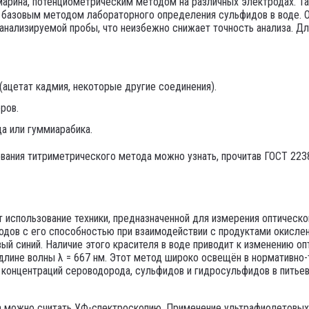
арина, потенциометрическим методом на различных электродах. Так
 базовым методом лабораторного определения сульфидов в воде. О
 анализируемой пробы, что неизбежно снижает точность анализа. Д
ацетат кадмия, некоторые другие соединения).
ров.
да или гуммиарабика.
ования титриметрического метода можно узнать, прочитав ГОСТ 22
использование техники, предназначенной для измерения оптическо
родов с его способностью при взаимодействии с продуктами окисл
ый синий. Наличие этого красителя в воде приводит к изменению о
длине волны λ = 667 нм. Этот метод широко освещён в нормативно-
 концентраций сероводорода, сульфидов и гидросульфидов в питьев
 можно считать УФ-спектроскопию. Применение ультрафиолетовых