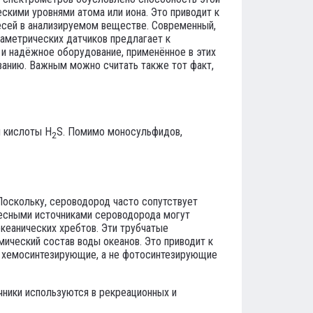
кими уровнями атома или иона. Это приводит к
есей в анализируемом веществе. Современный,
аметрических датчиков предлагает к
 и надёжное оборудование, применённое в этих
ванию. Важным можно считать также тот факт,
й кислоты H
S. Помимо моносульфидов,
2
оскольку, сероводород часто сопутствует
ересными источниками сероводорода могут
кеанических хребтов. Эти трубчатые
ический состав воды океанов. Это приводит к
– хемосинтезирующие, а не фотосинтезирующие
чники используются в рекреационных и