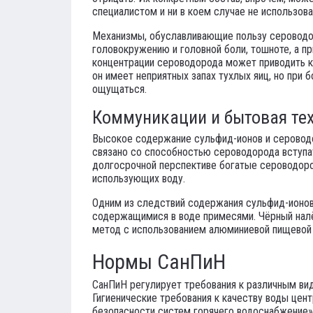
специалистом и ни в коем случае не использов
Механизмы, обуславливающие пользу сероводор
головокружению и головной боли, тошноте, а пр
концентрации сероводорода может приводить к
он имеет неприятных запах тухлых яиц, но при 
ощущаться.
Коммуникации и бытовая те
Высокое содержание сульфид-ионов и сероводо
связано со способностью сероводорода вступат
долгосрочной перспективе богатые сероводоро
использующих воду.
Одним из следствий содержания сульфид-ионов
содержащимися в воде примесями. Чёрный налёт
метод с использованием алюминиевой пищевой
Нормы СанПиН
СанПиН регулирует требования к различным вид
Гигиенические требования к качеству воды цен
безопасности систем горячего водоснабжение» 