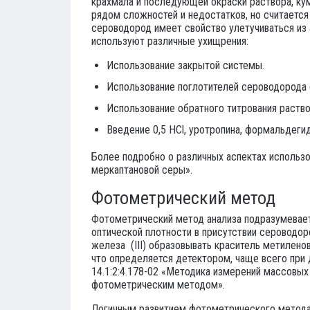
крахмала и последующей окраски раствора, кум
рядом сложностей и недостатков, но считается
сероводород имеет свойство улетучиваться из
используют различные ухищрения:
Использование закрытой системы.
Использование поглотителей сероводорода (
Использование обратного титрования раство
Введение 0,5 HCl, уротропина, формальдеги
Более подробно о различных аспектах использ
меркаптановой серы».
Фотометрический метод
Фотометрический метод анализа подразумевает 
оптической плотности в присутствии сероводо
железа (III) образовывать краситель метиленов
что определяется детектором, чаще всего при 
14.1:2:4.178-02 «Методика измерений массовых
фотометрическим методом».
Логичным развитием фотометрического метода