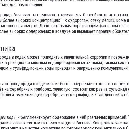
аться для самолечения.
ода, объясняют его сильную токсичность. Способность этого газа 
и более высоких концентрациях – к судорогам, отёку лёгких, коме
 мгновенной смерти. Дополнительным поражающим фактором этого г
более высоких содержаниях в воздухе он вызывает паралич обонятел
хника
рода в водах может приводить к значительной коррозии и поврежд
ь в реакцию со многими водопроводными металлами, такими как стал
дом и сульфид-ионами воды приводят к разрушению коммуникаций и
 и сероводорода в воде может быть почернение столового серебра
 на серебряных приборах, зачастую, состоит как раз из сульфида 
 фольги, вымещающей серебро из его сульфидных соединений с об
ам воды и регламентирует содержание в ней различных примесей. Та
трализованных систем питьевого водоснабжения. Контроль качества
приводит в качестве норматива по сероводороду концентрацию в 0,0