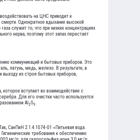
воздействовать на ЦНС приводит к
 и смерти. Однократное вдыхание высокой
аза служит то, что при низких концентрациях
ьного нерва, поэтому этот запах перестаёт
ению коммуникаций и бытовых приборов. Это
ь, латунь, медь, железо. В результате, в
 выходу из строя бытовых приборов,
, которое вступает во взаимодействие с
серебра. Для его очистки часто используется
разованием Al
S
.
2
3
к, СанПиН 2.1.4.1074-01 «Питьевая вода.
. Гигиенические требования к обеспечению
03 мг/л, для гидросульфид-иона 3,0 мг/л.