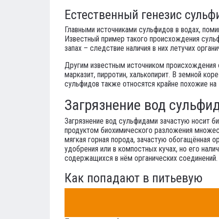
Естественный генезис сульф
Главными источниками сульфидов в водах, поми
Известный пример такого происхождения сульф
запах – следствие наличия в них летучих орган
Другим известным источником происхождения су
марказит, пирротин, халькопирит. В земной ко
сульфидов также относятся крайне похожие на 
Загрязнение вод сульфи
Загрязнение вод сульфидами зачастую носит б
продуктом биохимического разложения множест
мягкая горная порода, зачастую обогащённая о
удобрения или в компостных кучах, но его нал
содержащихся в нём органических соединений.
Как попадают в питьевую