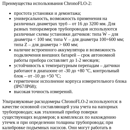
Преимущества использования ChronoFLO-2:
простота установки и демонтажа;
универсальность, возможность применения на
различных диаметрах труб – от 16 до 3200 мм. Для
разных типоразмеров трубопроводов используются
различные схемы установки датчиков: типа W – для
диаметра < 100 мм; типа V – для диаметра 100÷600 мм;
типа Z – для диаметра > 600 мм;
наличие встроенного аккумулятора и возможность
подключения внешних батарей – срок автономной
работы прибора составляет до 1-2 месяцев;
устойчивость к температурным перепадам – датчики
работают в диапазоне от -30 до +80 °С, контрольный
блок – от -10 до +50 °С;
герметичное исполнение корпуса измерительного блока
(IP67/IP68);
высокая точность измерений.
Ультразвуковые расходомеры ChronoFLO-2 используются: в
качестве основной составляющей узла учета на напорных
трубопроводах; как эталонный прибор поверки
существующих водомеров; в комплексах по нахождению
утечек и при определении толщины трубопровода; при
калибровке подъемных насосов. Они могут работать в