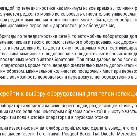
ригадой по теледиагностике как минимум на все время выполнения р
лучается редко, то можно использовать относительно универсальн
 при редком выполнении телеинспекции, может быть, целесообразне
фицированный персонал и дорогостоящее оборудование,
 бригады по теледиагностике сетей, то автомобиль-лаборатория д
леинспекции и такого вспомогательного оборудования, как дорожные
того, в нем должно быть достаточно посадочных мест, сертифициро
ты в канализационных, водопроводных, водосточных и прочих колод
посадочных мест в автолаборатории. При этом далеко не во всех 
и операторов), кроме того, нередко желательно иметь дополнитель
аким образом, минимальное количество посадочных мест при перево
 была возможность переодеться и передохнуть непосредственно в а
ерейти к выбору оборудования для телеинспекц
оратории является наличие перегородки, разделяющей «грязную ча
ации (даже если оно некоторым образом промыто) и «чистую часть»,
окрытии пола в отсеке оператора и в грузовом отсеке.
тации известных нам автолабораторий, можно сделать вывод, что 
 шасси Газели, Ford Transit, Peugeot Boxer, Fiat Ducato, Mercedes Sp