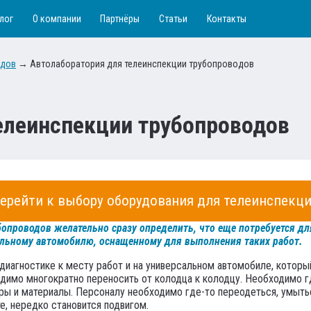
лог
О компании
Партнёры
Статьи
Контакты
одов
→
Автолаборатория для телеинспекции трубопроводов
елеинспекции трубопроводов
ерейти к выбору оборудования для телеинспекц
бопроводов желательно сразу определить, что еще потребуется д
иальному автомобилю, оснащенному для выполнения таких работ.
диагностике к месту работ и на универсальном автомобиле, которы
одимо многократно переносить от колодца к колодцу. Необходимо гд
ры и материалы. Персоналу необходимо где-то переодеться, умыться
е, нередко становится подвигом.