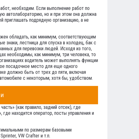
абот, необходим. Если выполнение работ по
ую автолабораторию, но и при этом она должна
й приглашать подрядную организацию, а не
олжен обладать, как минимум, соответствующим
 знаки, лестница для спуска в колодец, бак с
ванных для перевозки людей. Исходя из того,
цах необходимы, как минимум, три человека, то
организациях водитель может выполнять функции
ное посадочное место для еще одного
зке должно быть от трех до пяти, включая
втомобиле с некоторым, хотя бы, удобством.
ии
сть» (как правило, задний отсек), где
 где находится оператор, посты управления и
оптимальными по размерам базовыми
rinter, VW Crafter и т.п.