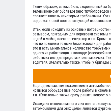
Таким образом, автомобиль, закрепленный за б
телевизионному обследованию трубопроводов с
соответствовать некоторым требованиям. Хотя
содержать свой соответствующий высококвали
Итак, если исходить из основных потребностей
размером, пригодным для перевозки системы те
водой и мойка, электрогенератор и т.п. Кроме 
что по правилам техники безопасности для рабо
это и есть минимальное количество требуемых 
одного из работающих в колодце (слесарей ил
работника или для представителя заказчика. Т
водителя. Желательно также, чтобы у бригады
п
Еще одним важным пожеланием к автомобилю-лаб
хранится оборудование после работы в канализ
т.п. Желательно также сразу решить вопрос о п
Исходя из вышесказанного и из опыта эксплуа
автомобилями для этих целей является фургоны на