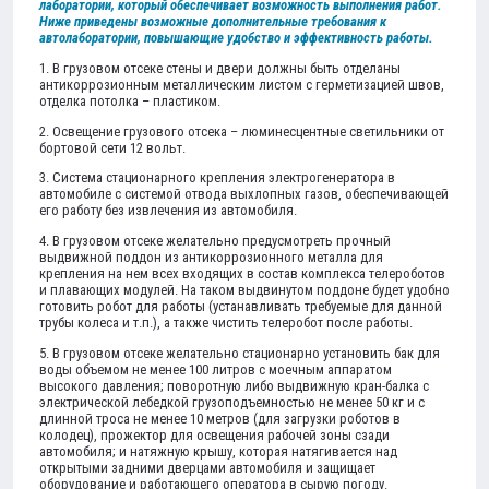
лаборатории, который обеспечивает возможность выполнения работ.
Ниже приведены возможные дополнительные требования к
автолаборатории, повышающие удобство и эффективность работы.
1. В грузовом отсеке стены и двери должны быть отделаны
антикоррозионным металлическим листом с герметизацией швов,
отделка потолка – пластиком.
2. Освещение грузового отсека – люминесцентные светильники от
бортовой сети 12 вольт.
3. Система стационарного крепления электрогенератора в
автомобиле с системой отвода выхлопных газов, обеспечивающей
его работу без извлечения из автомобиля.
4. В грузовом отсеке желательно предусмотреть прочный
выдвижной поддон из антикоррозионного металла для
крепления на нем всех входящих в состав комплекса телероботов
и плавающих модулей. На таком выдвинутом поддоне будет удобно
готовить робот для работы (устанавливать требуемые для данной
трубы колеса и т.п.), а также чистить телеробот после работы.
5. В грузовом отсеке желательно стационарно установить бак для
воды объемом не менее 100 литров с моечным аппаратом
высокого давления; поворотную либо выдвижную кран-балка с
электрической лебедкой грузоподъемностью не менее 50 кг и с
длинной троса не менее 10 метров (для загрузки роботов в
колодец), прожектор для освещения рабочей зоны сзади
автомобиля; и натяжную крышу, которая натягивается над
открытыми задними дверцами автомобиля и защищает
оборудование и работающего оператора в сырую погоду.