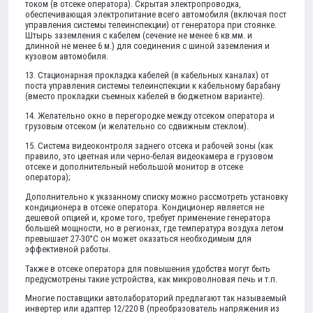
током (в отсеке оператора). Скрытая электропроводка,
обеспечивающая электропитание всего автомобиля (включая пост
управления системы телеинспекции) от генератора при стоянке.
Штырь заземления с кабелем (сечение не менее 6 кв.мм. и
длинной не менее 6 м.) для соединения с шиной заземления и
кузовом автомобиля.
13. Стационарная прокладка кабелей (в кабельных каналах) от
поста управления системы телеинспекции к кабельному барабану
(вместо прокладки съемных кабелей в бюджетном варианте).
14. Желательно окно в перегородке между отсеком оператора и
грузовым отсеком (и желательно со сдвижным стеклом).
15. Система видеоконтроля заднего отсека и рабочей зоны (как
правило, это цветная или черно-белая видеокамера в грузовом
отсеке и дополнительный небольшой монитор в отсеке
оператора);
Дополнительно к указанному списку можно рассмотреть установку
кондиционера в отсеке оператора. Кондиционер является не
дешевой опцией и, кроме того, требует применение генератора
большей мощности, но в регионах, где температура воздуха летом
превышает 27-30°С он может оказаться необходимым для
эффективной работы.
Также в отсеке оператора для повышения удобства могут быть
предусмотрены такие устройства, как микроволновая печь и т.п.
Многие поставщики автолабораторий предлагают так называемый
инвертер или адаптер 12/220 В (преобразователь напряжения из