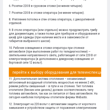
6. Розетки 220 В в грузовом отсеке (не менее четырех).
7. Розетки 220 В в отсеке оператора (не менее четырех).
8. Утепление потолка и стен отсека оператора, с декоративной
отделкой.
9. В столе оператора (или отдельно) можно предусмотреть тумбу
для документации, а также полки для приборов и оборудования и
шкаф для одежды (при наличии места и в зависимости от
габаритов выбранного шасси).
10. Рабочее освещение в отсеке оператора при стоянке
автомобиля (при выполнении работ по теледиагностики) —
светильники направленного света, работающий от сети 220 В от
электрогенератора (в дополнение к дежурному освещению от
бортовой сети 12 вольт).
перейти к выбору оборудования для телеинспекции
11. Дополнительная система отопления – независимый
автономный воздушный отопитель мощностью не менее 2 кВт,
режим работы смешанный – в пути и на стоянке. Тип топлива
отопителя (бензин или дизель) должен соответствовать типу
топлива автомобиля, так как он питается от бака автомобиля. На
сегодня наиболее популярны отопители фирмы Webasto.
12. Электрощит на 220 вольт с автоматами защиты от короткого
замыкания и устройством защиты от поражения электрическим