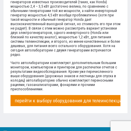
генераторов известных производителей (таких, как Honda)
мощностью 2,4 – 3,5 кВт достаточно велика, по сравнению с
обычными генераторами той же мощности, а найти инверторный
генератор мощностью 4,5 кВт вообще проблематично (хотя при
такой мощности и обычный генератор Honda дает
высококачественный выходной сигнал, но стоимость его при этом
не радует). В связи с этим можно рассмотреть вариант установки
двух электрогенераторов, одного инверторного (Honda или
близкий по качеству аналог), мощностью 1,2 кВт, для питания
системы телеинспекции, и второго, из менее качественных и более
дешевых, для питания всего остального оборудования. Хотя на
сегодня автолаборатории с двумя генераторами встречаются
редко.
Часто автолаборатории комплектуют дополнительным большим
монитором, компьютером и принтером для распечатки отчетов с
результатами видеообследования. Кроме уже перечисленного
выше оборудования (дорожных знаков и лестницы для спуска в
колодец) автолабораторию обычно комплектуют переносными
рациями, газоанализаторами, фонарями и прочими
приспособлениями.
перейти к выбору оборудования для телеинспекции