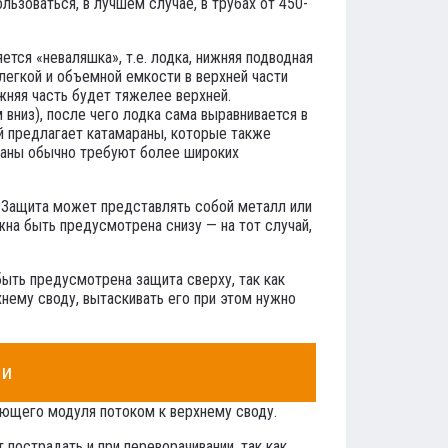
льзоваться, в лучшем случае, в трубах от 450-
тся «неваляшка», т.е. лодка, нижняя подводная
 легкой и объемной емкости в верхней части
жняя часть будет тяжелее верхней.
вниз), после чего лодка сама выравнивается в
й предлагает катамараны, которые также
араны обычно требуют более широких
 Защита может представлять собой металл или
на быть предусмотрена снизу — на тот случай,
быть предусмотрена защита сверху, так как
нему своду, вытаскивать его при этом нужно
ии
ающего модуля потоком к верхнему своду.
пострадать и при переворачивании, так как