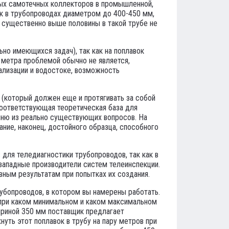
ных самотечных коллекторов в промышленной,
ак в трубопроводах диаметром до 400-450 мм,
и существенно выше половины в такой трубе не
о имеющихся задач), так как на поплавок
 метра проблемой обычно не является,
ализации и водостоке, возможность
(который должен еще и протягивать за собой
 соответствующая теоретическая база для
чню из реально существующих вопросов. На
ание, наконец, достойного образца, способного
для теледиагностики трубопроводов, так как в
западные производители систем телеинспекции.
евным результатам при попытках их создания.
убопроводов, в котором вы намерены работать.
 при каком минимальном и каком максимальном
ириной 350 мм поставщик предлагает
нуть этот поплавок в трубу на пару метров при