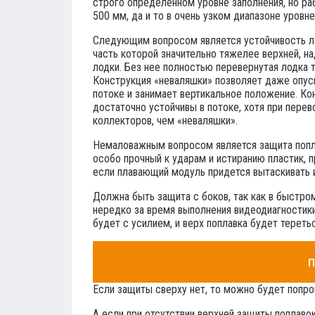
строго определенном уровне заполнения, но раб
500 мм, да и то в очень узком диапазоне уровне
Следующим вопросом является устойчивость лод
часть которой значительно тяжелее верхней, на
лодки. Без нее полностью перевернутая лодка т
Конструкция «неваляшки» позволяет даже опуск
потоке и занимает вертикальное положение. Ко
достаточно устойчивы в потоке, хотя при пере
коллекторов, чем «неваляшки».
Немаловажным вопросом является защита попла
особо прочный к ударам и истиранию пластик, 
если плавающий модуль придется вытаскивать и
Должна быть защита с боков, так как в быстро
нередко за время выполнения видеодиагностики
будет с усилием, и верх поплавка будет тереть
п
Если защиты сверху нет, то можно будет попро
А если при отсутствии верхней защиты поплавок