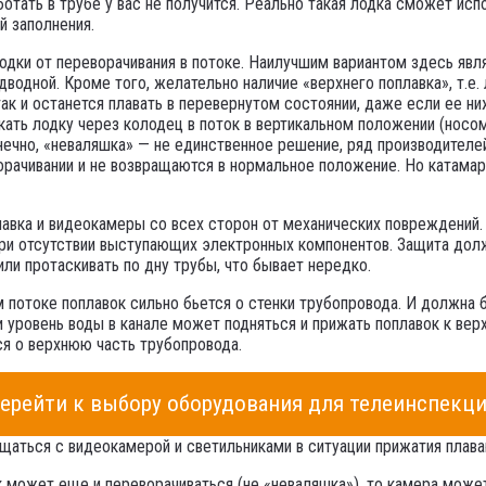
отать в трубе у вас не получится. Реально такая лодка сможет испо
й заполнения.
ки от переворачивания в потоке. Наилучшим вариантом здесь являе
дводной. Кроме того, желательно наличие «верхнего поплавка», т.е.
ак и останется плавать в перевернутом состоянии, даже если ее ни
ать лодку через колодец в поток в вертикальном положении (носом 
нечно, «неваляшка» — не единственное решение, ряд производителе
ворачивании и не возвращаются в нормальное положение. Но катам
вка и видеокамеры со всех сторон от механических повреждений.
при отсутствии выступающих электронных компонентов. Защита долж
ли протаскивать по дну трубы, что бывает нередко.
м потоке поплавок сильно бьется о стенки трубопровода. И должна 
 уровень воды в канале может подняться и прижать поплавок к верх
ся о верхнюю часть трубопровода.
ерейти к выбору оборудования для телеинспекц
щаться с видеокамерой и светильниками в ситуации прижатия плав
 может еще и переворачиваться (не «неваляшка»), то камера может 