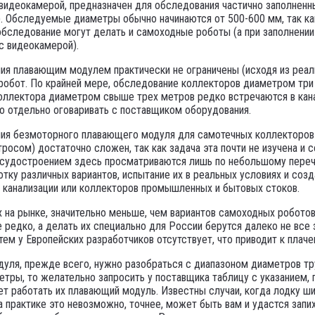
с видеокамерой, предназначен для обследования частично заполнен
). Обследуемые диаметры обычно начинаются от 500-600 мм, так к
обследование могут делать и самоходные роботы (а при заполнени
с видеокамерой).
 плавающим модулем практически не ограничены (исходя из реальн
робот. По крайней мере, обследование коллекторов диаметром три
Коллектора диаметром свыше трех метров редко встречаются в кан
о отдельно оговаривать с поставщиком оборудования.
ия безмоторного плавающего модуля для самотечных коллекторов 
росом) достаточно сложен, так как задача эта почти не изучена и
 с судостроением здесь просматриваются лишь по небольшому пере
отку различных вариантов, испытание их в реальных условиях и созд
й канализации или коллекторов промышленных и бытовых стоков.
на рынке, значительно меньше, чем вариантов самоходных роботов 
редко, а делать их специально для России берутся далеко не все 
тем у Европейских разработчиков отсутствует, что приводит к плач
уля, прежде всего, нужно разобраться с диапазоном диаметров тр
етры, то желательно запросить у поставщика таблицу с указанием,
т работать их плавающий модуль. Известны случаи, когда лодку ш
 практике это невозможно, точнее, может быть вам и удастся запих