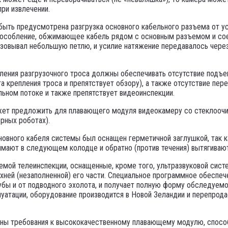
при извлечении.
 быть предусмотрена разгрузка основного кабельного разъема от у
испособление, обжимающее кабель рядом с основным разъемом и с
овывал небольшую петлю, и усилие натяжение передавалось через 
ения разгрузочного троса должны обеспечивать отсутствие подъема
а крепления троса и препятствует обзору), а также отсутствие пер
льном потоке и также препятствует видеоинспекции.
жет предложить для плавающего модуля видеокамеру со стеклоочи
рных роботах).
овного кабеля системы был оснащен герметичной заглушкой, так к
нимают в следующем колодце и обратно (против течения) вытягива
ой телеинспекции, оснащенные, кроме того, ультразвуковой систем
хней (незаполненной) его части. Специальное программное обеспе
бы и от подводного эхолота, и получает полную форму обследуемой
плуатации, оборудование производится в Новой Зеландии и перепрод
аны требования к высококачественному плавающему модулю, способ