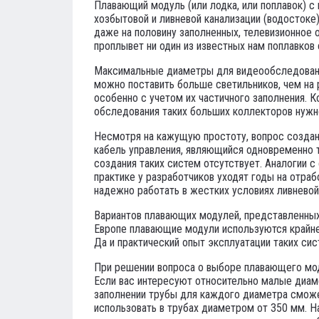
Плавающий модуль (или лодка, или поплавок) 
хозбытовой и ливневой канализации (водостоке
даже на половину заполненных, телевизионное 
проплывет ни один из известных нам поплавков 
Максимальные диаметры для видеообследования
можно поставить больше светильников, чем на 
особенно с учетом их частичного заполнения. 
обследования таких больших коллекторов нужн
Несмотря на кажущую простоту, вопрос создан
кабель управления, являющийся одновременно т
создания таких систем отсутствует. Аналогии
практике у разработчиков уходят годы на отраб
надежно работать в жестких условиях ливнево
Вариантов плавающих модулей, представленных 
Европе плавающие модули используются крайне 
Да и практический опыт эксплуатации таких сис
При решении вопроса о выборе плавающего мод
Если вас интересуют относительно малые диам
заполнении трубы для каждого диаметра сможе
использовать в трубах диаметром от 350 мм. На