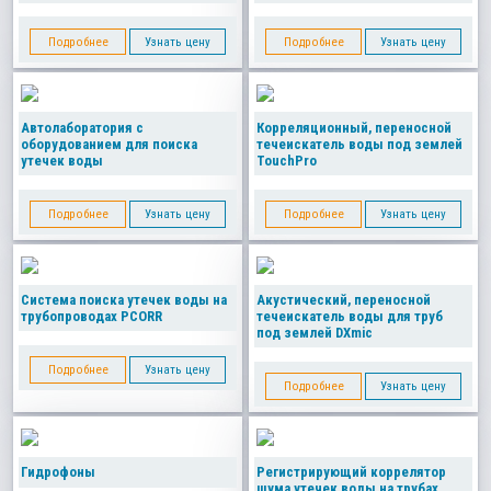
Подробнее
Узнать цену
Подробнее
Узнать цену
Автолаборатория с
Корреляционный, переносной
оборудованием для поиска
течеискатель воды под землей
утечек воды
TouchPro
Подробнее
Узнать цену
Подробнее
Узнать цену
Система поиска утечек воды на
Акустический, переносной
трубопроводах PCORR
течеискатель воды для труб
под землей DXmic
Подробнее
Узнать цену
Подробнее
Узнать цену
Гидрофоны
Регистрирующий коррелятор
шума утечек воды на трубах