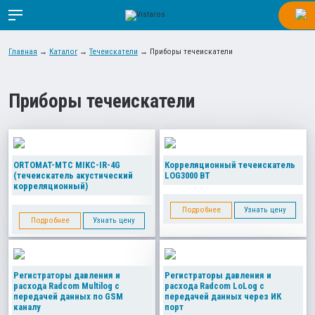
Главная
→
Каталог
→
Течеискатели
→
Приборы течеискатели
Приборы течеискатели
ORTOMAT-MTC MIKC-IR-4G
Корреляционный течеискатель
(течеискатель акустический
LOG3000 BT
корреляционный)
Подробнее
Узнать цену
Подробнее
Узнать цену
Регистраторы давления и
Регистраторы давления и
расхода Radcom Multilog с
расхода Radcom LoLog с
передачей данных по GSM
передачей данных через ИК
каналу
порт